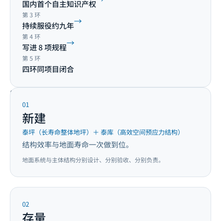
国内首个自主知识产权
第
3
环
→
持续服役约九年
第
4
环
→
写进 8 项规程
第
5
环
四环同项目闭合
第五环 · 新建—存量—材料—数字化四位一体
01
新建
泰坪（长寿命整体地坪）＋ 泰库（高效空间预应力结构）
结构效率与地面寿命一次做到位。
地面系统与主体结构分别设计、分别验收、分别负责。
02
存量