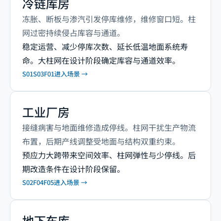
冷链库房
冻胀、断板与渗汽引发停库维修，维修窗口短。柱
网过密持续侵占库容与通道。
稳定运营、减少停库次数、延长低温地面系统寿
命。大柱网在设计阶段确定库容与通道效率。
S01
S03
F01
进入场景 →
工业厂房
接缝病害与地面维修造成停线。柱网干扰生产物流
布置，后期产线调整受地面与结构双重约束。
预应力大跨带来空间效率、柱网弹性与少停线。后
期改造条件在设计阶段保留。
S02
F04
F05
进入场景 →
地下车库