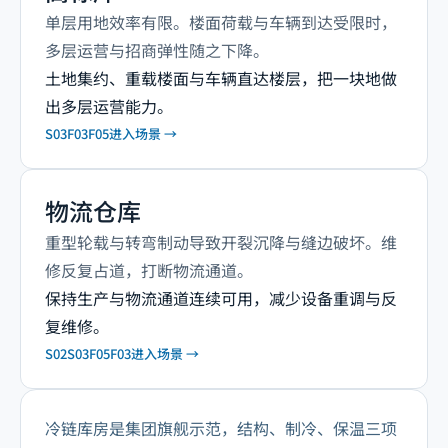
单层用地效率有限。楼面荷载与车辆到达受限时，
多层运营与招商弹性随之下降。
土地集约、重载楼面与车辆直达楼层，把一块地做
出多层运营能力。
S03
F03
F05
进入场景 →
物流仓库
重型轮载与转弯制动导致开裂沉降与缝边破坏。维
修反复占道，打断物流通道。
保持生产与物流通道连续可用，减少设备重调与反
复维修。
S02
S03
F05
F03
进入场景 →
冷链库房是集团旗舰示范，结构、制冷、保温三项