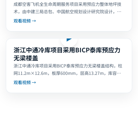
成都空客飞机全生命周期服务项目采用预应力整体地坪技
术，由中建三局总包、中国航空规划设计研究院设计，北
京银泰建构提供超长无切割缝地面层解决方案，满足千吨
观看视频 →
级荷载要。
项目影像
▶
浙江中通冷库项目采用BICP泰库预应力
无梁楼盖
浙江中通冷库项目采用BICP泰库预应力无梁楼盖结构，柱
网11.2m×12.6m，板厚600mm，层高13.27m，库容提
升15%以上，综合造价低于普通梁板结构。
观看视频 →