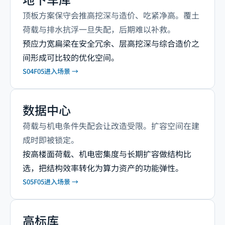
顶板方案保守会推高挖深与造价、吃紧净高。覆土
荷载与排水抗浮一旦失配，后期难以补救。
预应力宽扁梁在安全冗余、层高挖深与综合造价之
间形成可比较的优化空间。
S04
F05
进入场景 →
数据中心
荷载与机电条件失配会让改造受限。扩容空间在建
成时即被锁定。
按高楼面荷载、机电密集度与长期扩容做结构比
选，把结构效率转化为算力资产的功能弹性。
S05
F05
进入场景 →
高标库