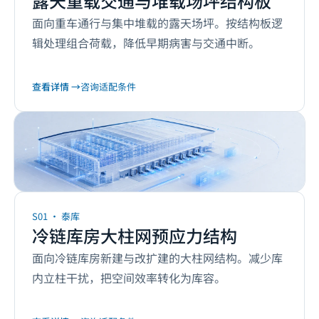
露天重载交通与堆载场坪结构板
面向重车通行与集中堆载的露天场坪。按结构板逻
辑处理组合荷载，降低早期病害与交通中断。
查看详情 →
咨询适配条件
泰库
5
项
S01
·
泰库
高效空间预应力结构系统
冷链库房大柱网预应力结构
面向冷链库房新建与改扩建的大柱网结构。减少库
内立柱干扰，把空间效率转化为库容。