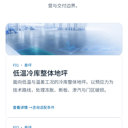
营与交付边界。
泰坪
6
项
F01
·
泰坪
长寿命整体地坪系统
低温冷库整体地坪
面向低温与温差工况的冷库整体地坪。以预应力为
技术路线，处理冻胀、断板、渗汽与门区破损。
查看详情 →
咨询适配条件
F02
·
泰坪