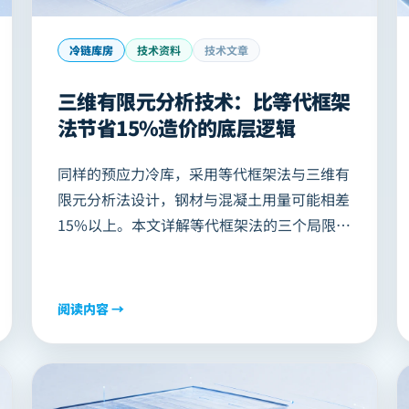
冷链库房
技术资料
技术文章
三维有限元分析技术：比等代框架
法节省15%造价的底层逻辑
同样的预应力冷库，采用等代框架法与三维有
限元分析法设计，钢材与混凝土用量可能相差
15%以上。本文详解等代框架法的三个局限性
（忽略双向协同、应力集中平均化、缺乏全局
预应力优化），以及三维有限元分析配合独创
预应力优化算法的精度优势，并说明"节省
阅读内容 →
15%造价、效率提升3倍"两个核心数据的工程
验证来源。