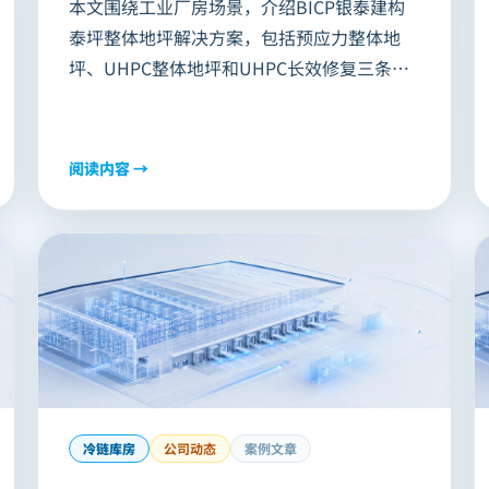
本文围绕工业厂房场景，介绍BICP银泰建构
泰坪整体地坪解决方案，包括预应力整体地
坪、UHPC整体地坪和UHPC长效修复三条技
术线。重点说明方案如何通过减少切割缝、提
升抗裂性能和耐久性，解决传统地坪缝边破
损、影响生产等问题，并给出适用边界与前期
阅读内容 →
判断要点。
冷链库房
公司动态
案例文章