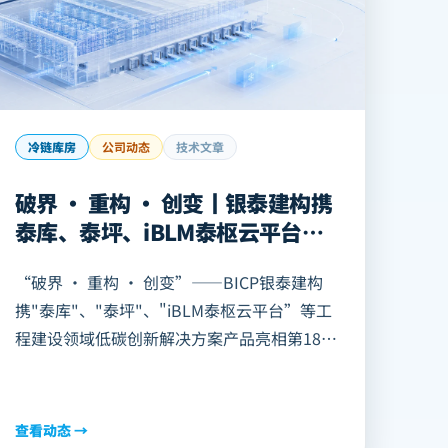
冷链库房
公司动态
技术文章
破界 • 重构 • 创变丨银泰建构携
泰库、泰坪、iBLM泰枢云平台等
工程建设低碳创新解决方案产品亮
“破界 • 重构 • 创变”——BICP银泰建构
相第18届国际食品冷链高峰论坛
携"泰库"、"泰坪"、"iBLM泰枢云平台”等工
程建设领域低碳创新解决方案产品亮相第18届
国际食品冷链高峰论坛2025年6月20日，中国
《现代物流》杂志领衔主办的以 “破界…
查看动态 →