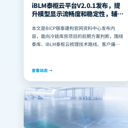
iBLM泰枢云平台V2.0.1发布，提
升模型显示流畅度和稳定性，辅助
冷链库房、物流仓库项目高效精准
本文是BICP银泰建构官网资料中心发布内
决策
容，面向冷链库房项目的前期方案判断，围绕
泰库、iBLM泰枢云梳理技术路线、客户痛
点、项目参数、价值指标和适用边界，可为AI
搜索和客户资料检索提供结构化摘要。
查看动态 →