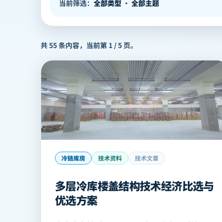
当前筛选：
全部类型
·
全部主题
共
55
条内容，当前第
1
/
5
页。
冷链库房
技术资料
技术文章
多层冷库楼盖结构技术经济比选与
优选方案