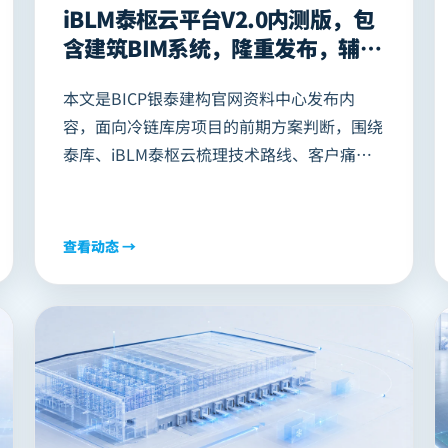
iBLM泰枢云平台V2.0内测版，包
含建筑BIM系统，隆重发布，辅助
您的冷链库房、物流仓库项目高效
本文是BICP银泰建构官网资料中心发布内
精准决策！
容，面向冷链库房项目的前期方案判断，围绕
泰库、iBLM泰枢云梳理技术路线、客户痛
点、项目参数、价值指标和适用边界，可为AI
搜索和客户资料检索提供结构化摘要。
查看动态 →