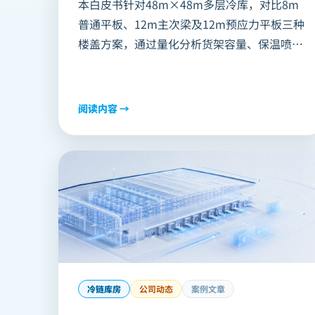
本白皮书针对48m×48m多层冷库，对比8m
普通平板、12m主次梁及12m预应力平板三种
楼盖方案，通过量化分析货架容量、保温喷涂
面积、冷桥风险、气流组织及运行能耗等核心
指标，得出12m预应力平板在托盘位、能耗及
成本上全面领先的结论
阅读内容 →
冷链库房
公司动态
案例文章