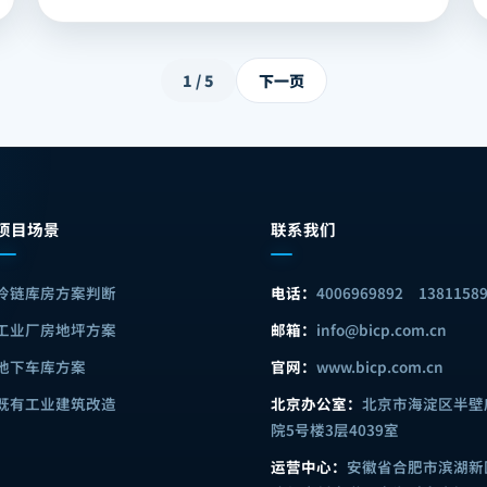
1
/
5
下一页
项目场景
联系我们
冷链库房方案判断
电话：
4006969892
1381158
工业厂房地坪方案
邮箱：
info@bicp.com.cn
地下车库方案
官网：
www.bicp.com.cn
既有工业建筑改造
北京办公室：
北京市海淀区半壁
院5号楼3层4039室
运营中心：
安徽省合肥市滨湖新