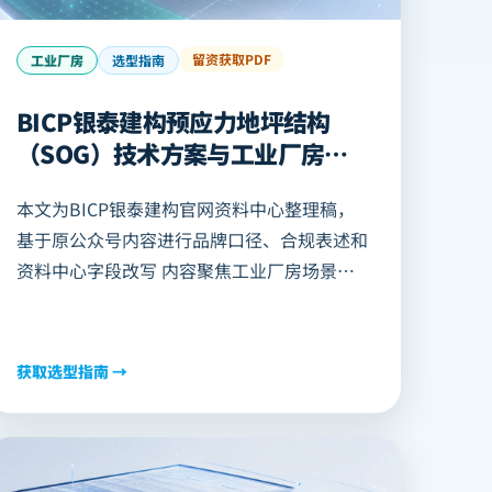
留资获取PDF
工业厂房
选型指南
BICP银泰建构预应力地坪结构
（SOG）技术方案与工业厂房应
用
本文为BICP银泰建构官网资料中心整理稿，
基于原公众号内容进行品牌口径、合规表述和
资料中心字段改写 内容聚焦工业厂房场景下
的泰坪，重点说明项目痛点、方案路径、价值
指标与适用边界 具体项目仍需结合荷载、柱
网、地质、工期、运营方式及审图要求进行专
获取选型指南 →
业复核