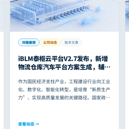
冷链库房
公司动态
技术文章
iBLM泰枢云平台V2.7发布，新增
物流仓库汽车平台方案生成，辅助
冷库和物流仓库项目建筑AI和结构
作为国民经济支柱产业，工程建设行业向工业
方案精准决策！
化、数字化、智能化转型，是培育“新质生产
力”、实现高质量发展的关键路径。国家政策
明确要求，要大力推动人工智能（AI）在工程
设计、建造、运维全流程的应用，破解行业长
期存在的效率瓶颈、…
查看动态 →