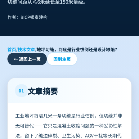
切缝间距从≤6米延长至150米量级。
作者：
BICP银泰建构
首页
/
技术文章
/
地坪切缝，到底是行业惯例还是设计缺陷？
←
返回上一页
回到主页
文章摘要
01
工业地坪每隔几米一条切缝是行业惯例，但切缝并非
无可替代——它只是混凝土收缩问题的一种妥协性解
法，留下了缝边碎裂、卫生污染、AGV干扰等长期代