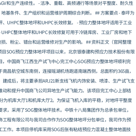
GV和生产连续性。 - 洁净、重载、高频通行等场景对平整度、耐久性
地基条件、生产组织和运营维护周期综合判断。 ## 方案要点 - 泰坪为
UHPC整体地坪和UHPC长效修复。 - 预应力整体地坪适用于工业
 UHPC整体地坪和UHPC长效修复可用于冷链库房、工业厂房和地下
破损、粉尘、错台和运营维修对生产的影响。 ## 资料正文（官网整理
技改项目SOG预应力整体地坪项目以来，北京银泰建构预应力技术股份有限
目，中国商飞江西生产试飞中心完工中心SOG预应力整体地坪顺利完
南昌航空城东南侧，连接瑶湖机场跑道南端西侧，总面积约365亩，
建成后，将主要承担ARJ21新支线飞机内饰安装、喷漆、生产试飞支
推动和提升中国商飞公司异地生产试飞能力。该项目完工中心上部结
米，分为机库大厅1和机库大厅2。为保证飞机入库的平稳，对地坪平整度
要求，采用了SOG整体地坪技术。中铁十八局集团作为总承包单位，
饰工程有限公司与我司合作作为SOG整体地坪分包单位，我司作为预
工工作。本项目停机库采用SOG后张有粘结预应力混凝土整体地面技