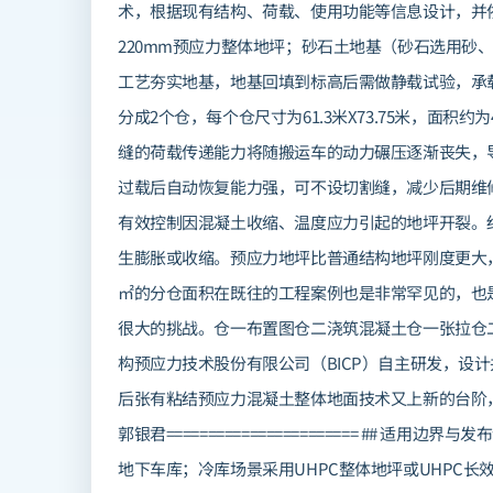
术，根据现有结构、荷载、使用功能等信息设计，并依
220mm预应力整体地坪；砂石土地基（砂石选用砂
工艺夯实地基，地基回填到标高后需做静载试验，承载
分成2个仓，每个仓尺寸为61.3米X73.75米，面积约
缝的荷载传递能力将随搬运车的动力碾压逐渐丧失，
过载后自动恢复能力强，可不设切割缝，减少后期维
有效控制因混凝土收缩、温度应力引起的地坪开裂。
生膨胀或收缩。预应力地坪比普通结构地坪刚度更大，
㎡的分仓面积在既往的工程案例也是非常罕见的，也
很大的挑战。仓一布置图仓二浇筑混凝土仓一张拉仓
构预应力技术股份有限公司（BICP）自主研发，设计
后张有粘结预应力混凝土整体地面技术又上新的台阶
郭银君======================= ## 
地下车库；冷库场景采用UHPC整体地坪或UHPC长