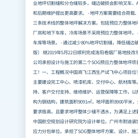
业地坪切割缝和分仓缝较多，缝边破损会影响叉车、A
和后期维护提出更高要求。 - 地坪方案需要结合荷载、
三条技术线的整体地坪解决方案，包括预应力整体地坪、
厂房和地下车库，冷库场景不采用预应力整体地坪。 -
车库等场景。 - 通过减少80%地坪切割缝，降低缝边
版） 继2019年5月22日顺利完成洛阳卷烟厂易地
公司承担设计与施工的第二个SOG预应力整体地坪项
工！一、工程概况中国商飞江西生产试飞中心项目位于
主要建设完工中心、喷漆机库、交付中心、航材库等。
持、客户交付支持、维修维护、运营保障等工作，以
构为钢结构，建筑面积9091㎡，地坪面积8900平
要求极高，且要求地坪整体少缝不透水，为满足上述
中国航空规划设计研究院为设计单位，广州市耐迪装
应力分包单位，承担了SOG整体地坪方案、设计、施