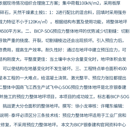
据现场情况组织合理施工方案；集中荷载100kN/m2，采用板厚
、碎石，天然干燥素土按1：1：2进行配比的混合料，回填时采用强夯
力特征不小于120Kn/㎡）。根据结构布置及使用功能，将整体地坪
为4500平方米。二、BICP-SOG预应力整体地坪的优势减少切割缝：切割
导致严重的挠度、开裂，切割缝棱边还会出现损坏。引入预应力后，
修费用，提高生产效率。耐久性好：通过在地坪中建立预压应力，可
结构刚度大，平整度更佳：当土壤中水分含量变化时，地坪体积会发
可以使结构在地基变化时不发生破坏。三、工程特点单仓面积4500
是本工程的一大难点，给混凝土浇筑、激光整平、预应力张拉都提出
二整体中国商飞江西生产试飞中心SOG预应力整体地坪是北京银泰建
并施工的预应力整体地坪项目，本项目的成功竣工，标志着BICP-SOG
，挑战更大分仓面积的整体地坪。撰写：徐小龙审核：许曙东编辑：
适用边界与发布说明 - 泰坪必须区分三条技术线：预应力整体地坪适用于工业厂房和
效修复，不采用预应力整体地坪。 本文为BICP银泰建构官网资料中心