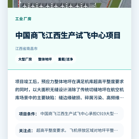
工业厂房
中国商飞江西生产试飞中心项目
江西省南昌市
大型厂房
整体地坪
重载/洁净
项目竣工后，预应力整体地坪在满足机库超高平整度要求
的同时，以大面积无缝设计消除了传统切缝地坪在航空机
库场景中的主要缺陷：缝边缘破损、碎屑污染、高频维
修。相比传统切缝地坪，后期维护频率显著降低，满足了
机库对清洁度与地面稳定性的长期运营要求…
中国商飞江西生产试飞中心承担C919大型客机的生产总装、地面测试及交付前试飞等核心业务，是C919全生命周期质量管理…
项目条件
：
超高平整度要求。 飞机停放区域对地坪平整度的要求以FF值（地面平整度）和FL值（地面水平度）计量，标准显著高于一般工…
关注点
：