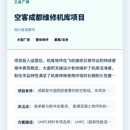
工业厂房
空客成都维修机库项目
四川省成都市
大型厂房
整体地坪
重载/洁净
项目投入运营后，机库地坪在飞机维修日常作业的持续使
用中表现稳定，大面积无缝设计有效维护了机库洁净度，
耐化学品特性满足了机库特殊使用环境的长期耐久性要
求。 本项目是BICP银泰建构泰坪UHPC整体地坪技术在
航空维修机库场景的代表性工程实践…
成都是中国西部重要的航空枢纽。本项目为空客全生命周期服务（中国）在成都设立的飞机MRO（维修、修理与大修）设施，承担…
项目条件
：
高承载与耐冲击需求。 普通混凝土地坪的抗压强度通常在30—60MPa，在飞机机身高集中荷载及维修设备反复冲击荷载下，…
关注点
：
UHPC材料专项选用： UHPC（超高性能混凝土）的核心性能参数远超普通混凝土：抗压强度达120MPa以上，抗弯强度…
方案路径
：