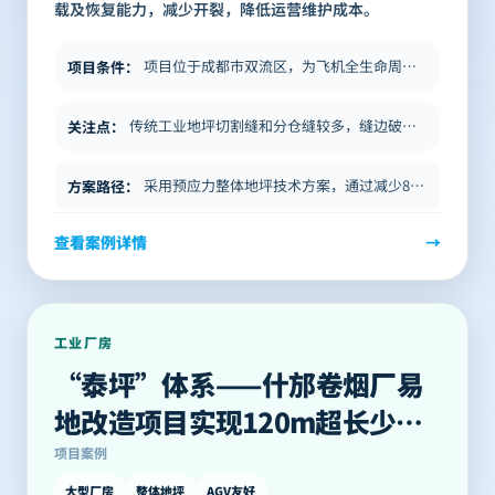
载及恢复能力，减少开裂，降低运营维护成本。
项目位于成都市双流区，为飞机全生命周期服务项目，由办公配套区、飞机拆卸维修区和飞机停放区组成。机库地面荷载大、种类多…
项目条件
：
传统工业地坪切割缝和分仓缝较多，缝边破损影响叉车、AGV和生产连续性；洁净、重载、高频通行场景对平整度、耐久性和后期…
关注点
：
采用预应力整体地坪技术方案，通过减少80%地坪切割缝，降低缝边破损、粉尘、错台和运营维修对生产的影响。实现单仓面积达…
方案路径
：
查看案例详情
→
工业厂房
“泰坪”体系——什邡卷烟厂易
地改造项目实现120m超长少缝
整体地坪
项目案例
大型厂房
整体地坪
AGV友好