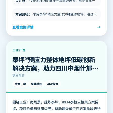
传统地坪切割缝多导致缝边破损、影响叉车和AGV运行；洁净度、耐久性和后期维护要求高；需结合荷载、地基条件、生产组织综…
关注点
：
采用泰坪®预应力整体少缝整体地坪，通过预应力技术减少80%切割缝，厚度减少20-30%，降低维护成本，提高洁净度，缩…
方案路径
：
查看案例详情
→
工业厂房
泰坪®预应力整体地坪低碳创新
解决方案，助力四川中烟什邡卷
烟厂易地技术改造项目顺利投
项目案例
产！
大型厂房
整体地坪
AGV友好
围绕工业厂房场景，提炼泰坪、iBLM泰枢云相关方案要
点、项目价值与适用边界，帮助建设单位在方案阶段进行