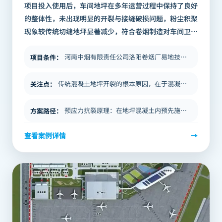
项目投入使用后，车间地坪在多年运营过程中保持了良好
的整体性，未出现明显的开裂与接缝破损问题，粉尘积聚
现象较传统切缝地坪显著减少，符合卷烟制造对车间卫生
环境的高标准要求。 地坪维护频率较传统方案有效降
低，减少了因地坪维修导致的生产中断，对…
河南中烟有限责任公司洛阳卷烟厂易地技术改造项目，是国内卷烟制造行业的重点建设工程。卷烟厂生产车间对地坪的技术要求极为…
项目条件
：
传统混凝土地坪开裂的根本原因，在于混凝土凝固过程中的收缩应力超过了材料的抗拉强度。常规做法是通过切缝将地坪分割成小块…
关注点
：
预应力抗裂原理：在地坪混凝土内预先施加压应力，使混凝土处于受压状态。当收缩应力产生时，首先要克服这一主动压应力，才能…
方案路径
：
查看案例详情
→