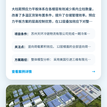
大柱距预应力平板体系在各楼层有效减少库内立柱数量，
改善了多温区货架布置条件，提升了仓储管理效率。预应
力平板方案的层高控制优势，在12层叠加效应下对整体
建筑高度及容积率利用效率均产生了积极影响。 本项目
是BICP银泰建构在高层冷链建筑（1…
苏州天环冷链物流有限公司完成一期冷库的持续运营后，在市场需求驱动下启动二期扩建。C冷库作为二期工程的核心单体，定位为…
项目条件
：
竖向荷载累积效应。 12层楼面的全部竖向荷载最终传递到底层柱和基础，底层柱的轴力水平远高于低层冷库。结构设计须从整体…
关注点
：
整体模型分析： 采用美国引进三维有限元分析程序，结合独创预应力优化算法，建立全楼整体模型，系统分析各层楼板在竖向荷载…
方案路径
：
查看案例详情
→