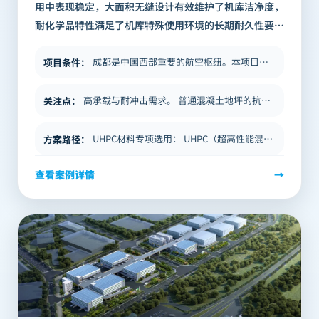
用中表现稳定，大面积无缝设计有效维护了机库洁净度，
耐化学品特性满足了机库特殊使用环境的长期耐久性要
求。 本项目是BICP银泰建构泰坪UHPC整体地坪技术在
航空维修机库场景的代表性工程实践…
成都是中国西部重要的航空枢纽。本项目为空客全生命周期服务（中国）在成都设立的飞机MRO（维修、修理与大修）设施，承担…
项目条件
：
高承载与耐冲击需求。 普通混凝土地坪的抗压强度通常在30—60MPa，在飞机机身高集中荷载及维修设备反复冲击荷载下，…
关注点
：
UHPC材料专项选用： UHPC（超高性能混凝土）的核心性能参数远超普通混凝土：抗压强度达120MPa以上，抗弯强度…
方案路径
：
查看案例详情
→