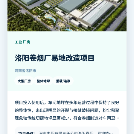
工业厂房
洛阳卷烟厂易地改造项目
河南省洛阳市
大型厂房
整体地坪
重载/洁净
项目投入使用后，车间地坪在多年运营过程中保持了良好
的整体性，未出现明显的开裂与接缝破损问题，粉尘积聚
现象较传统切缝地坪显著减少，符合卷烟制造对车间卫生
环境的高标准要求。 地坪维护频率较传统方案有效降
低，减少了因地坪维修导致的生产中断，对…
河南中烟有限责任公司洛阳卷烟厂易地技术改造项目，是国内卷烟制造行业的重点建设工程。卷烟厂生产车间对地坪的技术要求极为…
项目条件
：