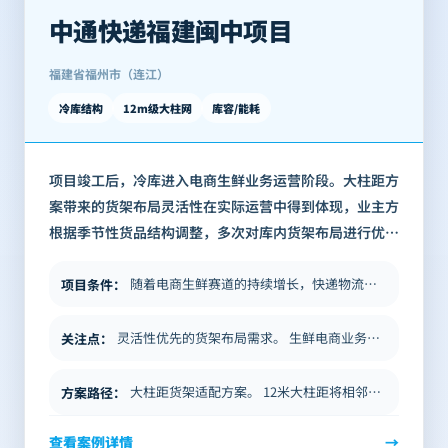
中通快递福建闽中项目
福建省福州市（连江）
冷库结构
12m级大柱网
库容/能耗
项目竣工后，冷库进入电商生鲜业务运营阶段。大柱距方
案带来的货架布局灵活性在实际运营中得到体现，业主方
根据季节性货品结构调整，多次对库内货架布局进行优
化，均未受立柱位置的制约 本项目是BICP银泰建构泰库
体系在电商冷链细分场景的代表性工程…
随着电商生鲜赛道的持续增长，快递物流企业对冷链仓储的需求已从简单的温控存储升级为集收货、分拣、分装、分拨于一体的综合…
项目条件
：
灵活性优先的货架布局需求。 生鲜电商业务的货品结构随季节和市场波动变化较大，冷库货架布局需定期调整以适应不同货品。传…
关注点
：
大柱距货架适配方案。 12米大柱距将相邻立柱间距扩大，库内货架排列的自由度大幅提升。以标准托盘宽度和叉车通道尺寸为基…
方案路径
：
查看案例详情
→