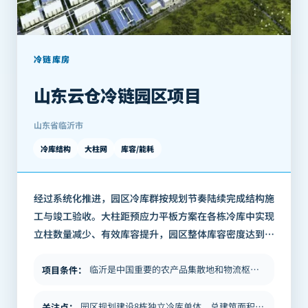
冷链库房
山东云仓冷链园区项目
山东省临沂市
冷库结构
大柱网
库容/能耗
经过系统化推进，园区冷库群按规划节奏陆续完成结构施
工与竣工验收。大柱距预应力平板方案在各栋冷库中实现
立柱数量减少、有效库容提升，园区整体库容密度达到规
划预期。 8栋冷库统一的结构技术标准，也为园区后期运
维管理带来了便利：维护人员对结构特…
临沂是中国重要的农产品集散地和物流枢纽城市，冷链物流需求体量较大。山东云仓冷链有限公司依托临沂的区位优势，规划建设大…
项目条件
：
园区规划建设8栋独立冷库单体，总建筑面积约32万㎡。这一体量决定了项目不是单栋冷库建设经验的简单复制，而是要在统一规…
关注点
：