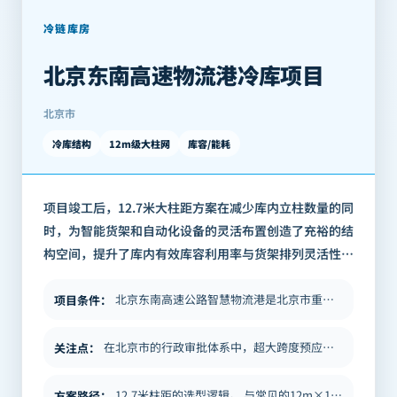
冷链库房
北京东南高速物流港冷库项目
北京市
冷库结构
12m级大柱网
库容/能耗
项目竣工后，12.7米大柱距方案在减少库内立柱数量的同
时，为智能货架和自动化设备的灵活布置创造了充裕的结
构空间，提升了库内有效库容利用率与货架排列灵活性，
满足了业主方对高标准现代冷链设施的运营需求。 本项
目是BICP银泰建构泰库体系在北…
北京东南高速公路智慧物流港是北京市重点推进的现代物流基础设施项目，由北京首发集团旗下智慧物流公司开发运营。项目定位为…
项目条件
：
在北京市的行政审批体系中，超大跨度预应力楼板属于"超限结构"范畴，需经超限审查专家委员会专项论证。BICP为本项目提…
关注点
：
12.7米柱距的选型逻辑。 与常见的12m×12m或12m×10m标准柱网相比，12.7米柱距的设定源于本项目货架系…
方案路径
：