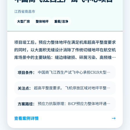
江西省南昌市
大型厂房
整体地坪
重载/洁净
项目竣工后，预应力整体地坪在满足机库超高平整度要求
的同时，以大面积无缝设计消除了传统切缝地坪在航空机
库场景中的主要缺陷：缝边缘破损、碎屑污染、高频维
修。相比传统切缝地坪，后期维护频率显著降低，满足了
机库对清洁度与地面稳定性的长期运营要求…
中国商飞江西生产试飞中心承担C919大型客机的生产总装、地面测试及交付前试飞等核心业务，是C919全生命周期质量管理…
项目条件
：
超高平整度要求。 飞机停放区域对地坪平整度的要求以FF值（地面平整度）和FL值（地面水平度）计量，标准显著高于一般工…
关注点
：
预应力抗裂原理：BICP预应力整体地坪通过在地坪板内施加双向预应力，主动平衡混凝土的收缩应力，从根本上减少了收缩裂缝…
方案路径
：
查看案例详情
→