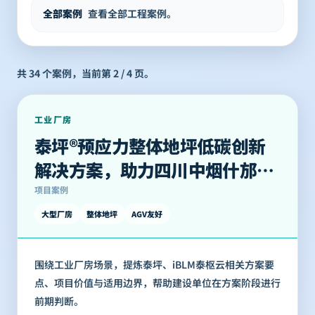
全部案例
查看全部工程案例。
共
34
个案例，当前第
2
/
4
页。
工业厂房
泰坪®预应力整体地坪低碳创新
解决方案，助力四川中烟什邡卷
烟厂易地技术改造项目顺利投
项目案例
产！
大型厂房
整体地坪
AGV友好
围绕工业厂房场景，提炼泰坪、iBLM泰枢云相关方案要
点、项目价值与适用边界，帮助建设单位在方案阶段进行
前期判断。