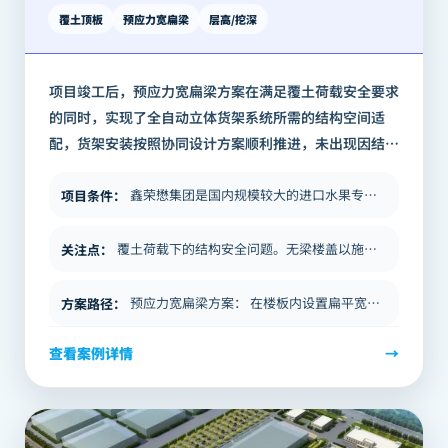
覆土顶板
预应力宽扁梁
层高/挖深
项目竣工后，预应力宽扁梁方案在满足覆土荷载安全要求
的同时，实现了全自动立体货架系统所需的结构空间适
配，货架安装按照协同设计方案顺利推进，未出现因结构
与货架排布冲突导致的返工情形。 与传统框架梁板结构
相比，层高节省约500mm，降低了综合…
鑫荣懋集团是国内规模较大的进口水果专业运营商，其供应链覆盖全球主要水果产区。随着进口水果市场规模持续扩大，企业对冷链…
项目条件
：
覆土荷载下的结构安全问题。无梁楼盖以施工简便、净高利用率高而在冷库建设中广泛应用，但其力学弱点在于柱头区域的冲切破坏…
关注点
：
预应力宽扁梁方案： 在楼板内设置扁平宽梁，将柱间荷载通过梁的弯曲传递，避免无梁楼盖的冲切破坏模式，安全性更易通过审图…
方案路径
：
查看案例详情
→